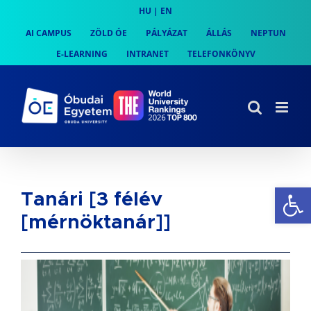
Skip
HU
|
EN
to
AI CAMPUS
ZÖLD ÓE
PÁLYÁZAT
ÁLLÁS
NEPTUN
content
E-LEARNING
INTRANET
TELEFONKÖNYV
Es
Tanári [3 félév
[mérnöktanár]]