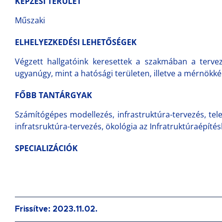
KÉPZÉSI TERÜLET
Műszaki
ELHELYEZKEDÉSI LEHETŐSÉGEK
Végzett hallgatóink keresettek a szakmában a tervező
ugyanúgy, mint a hatósági területen, illetve a mérnökk
FŐBB TANTÁRGYAK
Számítógépes modellezés, infrastruktúra-tervezés, tele
infratsruktúra-tervezés, ökológia az Infratruktúraépíté
SPECIALIZÁCIÓK
Frissítve: 2023.11.02.