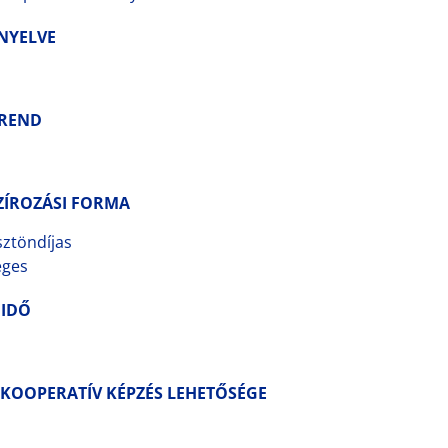
 NYELVE
REND
ZÍROZÁSI FORMA
sztöndíjas
éges
 IDŐ
/KOOPERATÍV KÉPZÉS LEHETŐSÉGE