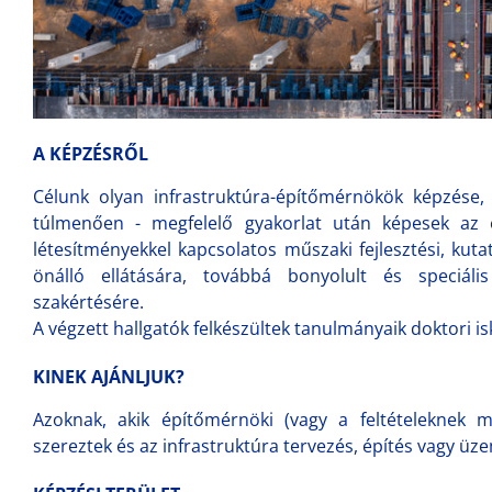
A KÉPZÉSRŐL
Célunk olyan infrastruktúra-építőmérnökök képzése, 
túlmenően - megfelelő gyakorlat után képesek az ép
létesítményekkel kapcsolatos műszaki fejlesztési, kutat
önálló ellátására, továbbá bonyolult és speciál
szakértésére.
A végzett hallgatók felkészültek tanulmányaik doktori i
KINEK AJÁNLJUK?
Azoknak, akik építőmérnöki (vagy a feltételeknek m
szereztek és az infrastruktúra tervezés, építés vagy üz