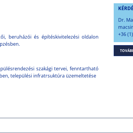
KÉRD
Dr. Ma
macsin
+36 (1
i, beruházói és építéskivitelezési oldalon
épzésben.
TOVÁB
pülésrendezési szakági tervei, fenntartható
sben, települési infratrsuktúra üzemeltetése