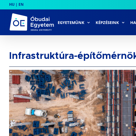
Skip
HU
|
EN
to
content
EGYETEMÜNK
KÉPZÉSEINK
HA
Infrastruktúra-építőmérnök