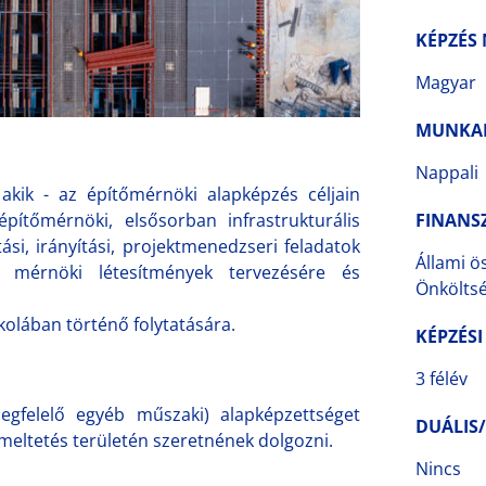
KÉPZÉS
Magyar
MUNKA
Nappali
akik - az építőmérnöki alapképzés céljain
ítőmérnöki, elsősorban infrastrukturális
FINANS
ási, irányítási, projektmenedzseri feladatok
Állami ö
is mérnöki létesítmények tervezésére és
Önkölts
skolában történő folytatására.
KÉPZÉSI
3 félév
egfelelő egyéb műszaki) alapképzettséget
DUÁLIS
emeltetés területén szeretnének dolgozni.
Nincs