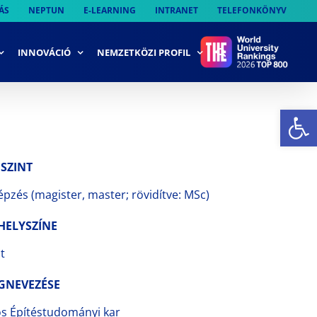
ÁS
NEPTUN
E-LEARNING
INTRANET
TELEFONKÖNYV
INNOVÁCIÓ
NEMZETKÖZI PROFIL
Es
 SZINT
pzés (magister, master; rövidítve: MSc)
HELYSZÍNE
t
GNEVEZÉSE
ós Építéstudományi kar