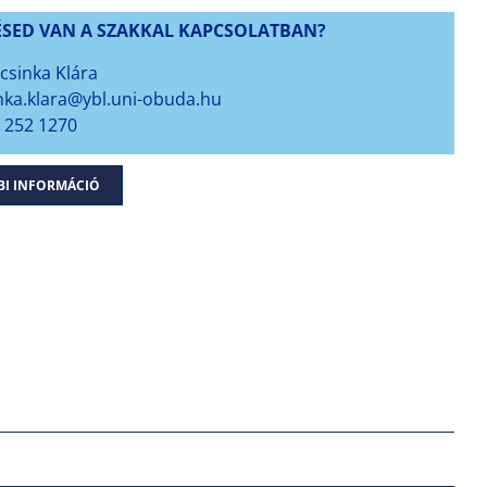
ÉSED VAN A SZAKKAL KAPCSOLATBAN?
csinka Klára
ka.klara@ybl.uni-obuda.hu
) 252 1270
BI INFORMÁCIÓ