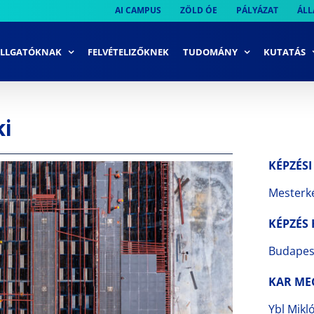
AI CAMPUS
ZÖLD ÓE
PÁLYÁZAT
ÁLL
LLGATÓKNAK
FELVÉTELIZŐKNEK
TUDOMÁNY
KUTATÁS
i
KÉPZÉSI
Mesterké
KÉPZÉS 
Budapes
KAR ME
Ybl Mikl