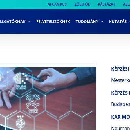
AI CAMPUS
ZÖLD ÓE
PÁLYÁZAT
ÁLL
LLGATÓKNAK
FELVÉTELIZŐKNEK
TUDOMÁNY
KUTATÁS
KÉPZÉSI
Mesterké
KÉPZÉS 
Budapes
KAR ME
Neumann