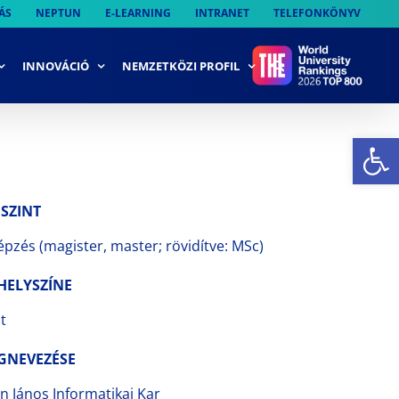
ÁS
NEPTUN
E-LEARNING
INTRANET
TELEFONKÖNYV
INNOVÁCIÓ
NEMZETKÖZI PROFIL
Es
 SZINT
pzés (magister, master; rövidítve: MSc)
HELYSZÍNE
t
GNEVEZÉSE
 János Informatikai Kar