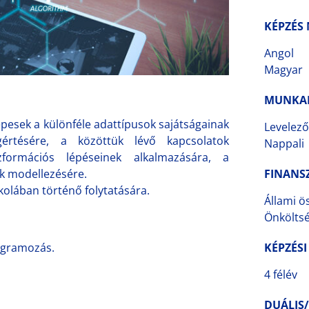
KÉPZÉS
Angol
Magyar
MUNKA
pesek a különféle adattípusok sajátságainak
Levelez
rtésére, a közöttük lévő kapcsolatok
Nappali
formációs lépéseinek alkalmazására, a
ak modellezésére.
FINANS
skolában történő folytatására.
Állami ö
Önkölts
rogramozás.
KÉPZÉSI
4 félév
DUÁLIS