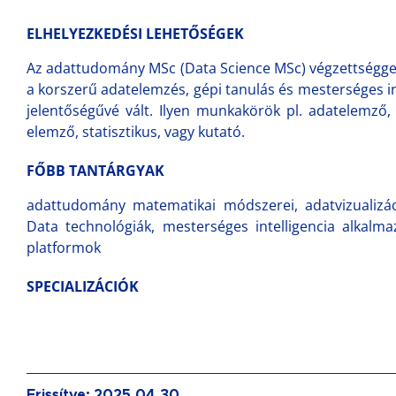
ELHELYEZKEDÉSI LEHETŐSÉGEK
Az adattudomány MSc (Data Science MSc) végzettséggel r
a korszerű adatelemzés, gépi tanulás és mesterséges in
jelentőségűvé vált. Ilyen munkakörök pl. adatelemző, 
elemző, statisztikus, vagy kutató.
FŐBB TANTÁRGYAK
adattudomány matematikai módszerei, adatvizualizáció
Data technológiák, mesterséges intelligencia alkalma
platformok
SPECIALIZÁCIÓK
Frissítve: 2025.04.30.