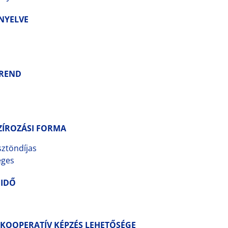
 NYELVE
REND
ő
ZÍROZÁSI FORMA
sztöndíjas
éges
 IDŐ
/KOOPERATÍV KÉPZÉS LEHETŐSÉGE