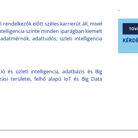
-
endelkezők előtt széles karrierút áll, mivel
TOV
telligencia szinte minden iparágban kiemelt
adatmérnök, adattudós, üzleti intelligencia
KÉRDÉ
 és üzleti intelligencia, adatbázis és Big
zási területei, felhő alapú IoT és Big Data