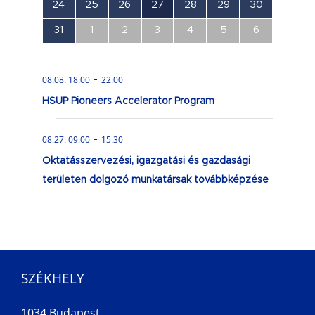
0
0
0
1
0
0
0
24
25
26
27
28
29
30
esemény,
esemény,
esemény,
esemény,
esemény,
esemény,
esemény,
0
0
0
0
0
0
0
31
1
2
3
4
5
6
esemény,
esemény,
esemény,
esemény,
esemény,
esemény,
esemény,
-
08.08. 18:00
22:00
HSUP Pioneers Accelerator Program
-
08.27. 09:00
15:30
Oktatásszervezési, igazgatási és gazdasági
területen dolgozó munkatársak továbbképzése
SZÉKHELY
1034 Budapest,