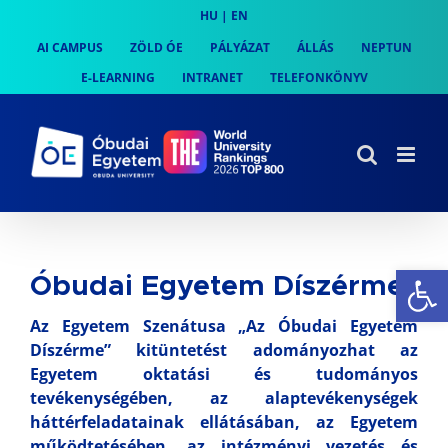
Skip
HU
|
EN
to
AI CAMPUS
ZÖLD ÓE
PÁLYÁZAT
ÁLLÁS
NEPTUN
content
E-LEARNING
INTRANET
TELEFONKÖNYV
Es
Óbudai Egyetem Díszérme
Az Egyetem Szenátusa „Az Óbudai Egyetem
Díszérme” kitüntetést adományozhat az
Egyetem oktatási és tudományos
tevékenységében, az alaptevékenységek
háttérfeladatainak ellátásában, az Egyetem
működtetésében, az intézményi vezetés és