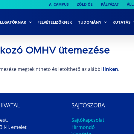
AI CAMPUS
ZÖLD ÓE
PÁLYÁZAT
ÁLL
LLGATÓKNAK
FELVÉTELIZŐKNEK
TUDOMÁNY
KUTATÁS
natkozó OMHV ütemezése
ezése megtekinthető és letölthető az alábbi
linken
.
HIVATAL
SAJTÓSZOBA
est,
Sajtókapcsolat
 I-II. emelet
Hírmondó