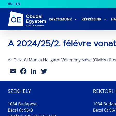
Skip
HU
|
EN
to
content
EGYETEMÜNK
KÉPZÉSEINK
HA
A 2024/25/2. félévre vo
Az Oktatói Munka Hallgatói Véleményezése (OMHV) ütem
Email
Facebook
LinkedIn
Twitter
SZÉKHELY
REKTORI 
1034 Budapest,
1034 Budap
Bécsi út 96/B
Bécsi út 96/B