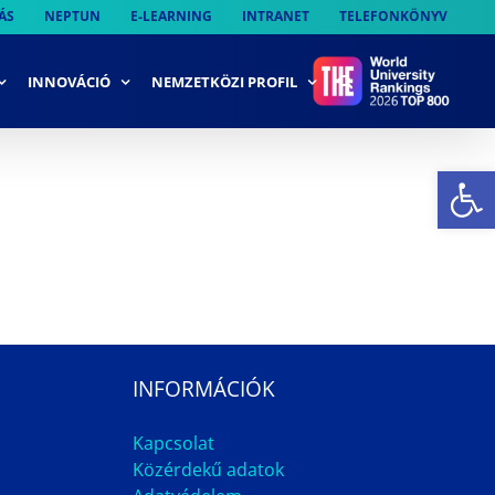
ÁS
NEPTUN
E-LEARNING
INTRANET
TELEFONKÖNYV
INNOVÁCIÓ
NEMZETKÖZI PROFIL
Es
INFORMÁCIÓK
Kapcsolat
Közérdekű adatok