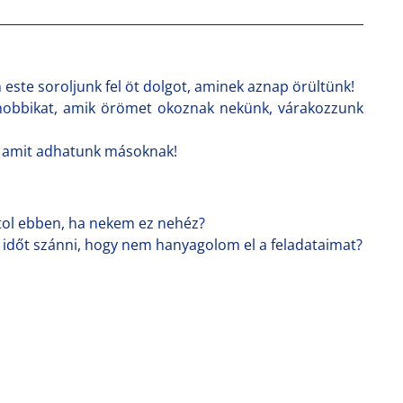
 este soroljunk fel öt dolgot, aminek aznap örültünk!
 hobbikat, amik örömet okoznak nekünk, várakozzunk
t, amit adhatunk másoknak!
ol ebben, ha nekem ez nehéz?
időt szánni, hogy nem hanyagolom el a feladataimat?