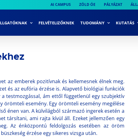
AI CAMPUS
ZÖLD ÓE
PÁLYÁZAT
ÁLL
LLGATÓKNAK
FELVÉTELIZŐKNEK
TUDOMÁNY
KUTATÁS
ekhez
lyet az emberek pozitívnak és kellemesnek élnek meg.
et és az eufória érzése is. Alapvető biológiai funkciók
gy a testmozgással, ám ettől függetlenül egy szubjektív
egy örömteli esemény. Egy örömteli esemény megélése
belső énen van. A külvilágból származó ingerek esetén a
t társítani, ami rajta kívül áll. Ezeket jellemzően egy
 meg. Az énközpontú feldolgozás esetében az öröm
a büszkeség érzése egy sikeres vizsga után.