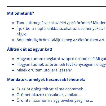
Mit tehetünk?
Tanuljuk meg élvezni az élet apró örömeit! Minden
Írjuk be a naptárunkba azokat az eseményeket,
rájuk!
Adni mindig öröm, találjuk meg az életünkben az
Állítsuk át az agyunkat!
Hogyan tudom meglátni az apró örömöket? Mi gát
Hogyan tudnék az örömteli tevékenységeimre úgy 
Minek örültem utoljára igazán?
Mondatok, amelyek hasznosak lehetnek:
Ez az öt dolog töltött el ma örömmel: …
Örömet okozok másoknak, amikor …
Örömteli számomra egy tevékenység, ha …