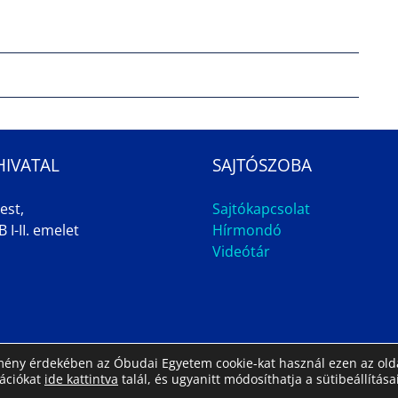
HIVATAL
SAJTÓSZOBA
est,
Sajtókapcsolat
 I-II. emelet
Hírmondó
Videótár
élmény érdekében az Óbudai Egyetem cookie-kat használ ezen az olda
mációkat
ide kattintva
talál, és ugyanitt módosíthatja a sütibeállításai