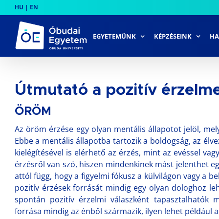
Skip
HU
|
EN
to
content
EGYETEMÜNK
KÉPZÉSEINK
HA
Útmutató a pozitív érzelm
ÖRÖM
Az öröm érzése egy olyan mentális állapotot jelöl, me
Ebbe a mentális állapotba tartozik a boldogság, az élvez
kielégítésével is elérhető az érzés, mint az evéssel va
érzésről van szó, hiszen mindenkinek mást jelenthet 
attól függ, hogy a figyelmi fókusz a külvilágon vagy a 
pozitív érzések forrását mindig egy olyan dologhoz lehe
spontán pozitív érzelmi válaszként tapasztalhatók
forrása mindig az énből származik, ilyen lehet például 