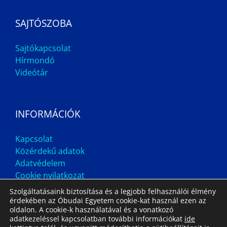
SAJTÓSZOBA
Sajtókapcsolat
Hírmondó
Videótár
INFORMÁCIÓK
Kapcsolat
Közérdekű adatok
Adatvédelem
Cookie nyilatkozat
Szolgáltatásaink biztosítása és a legjobb felhasználói élmény
érdekében az Óbudai Egyetem cookie-kat használ ezen az
oldalon. A cookie-k használatával és a vonatkozó
adatkezeléssel kapcsolatban további információkat
ide