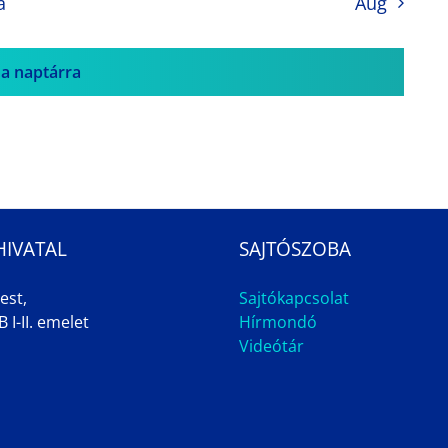
a
Aug
 a naptárra
HIVATAL
SAJTÓSZOBA
est,
Sajtókapcsolat
 I-II. emelet
Hírmondó
Videótár