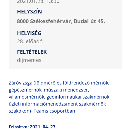
2021.01.28. 13:30
HELYSZÍN
8000 Székesfehérvár, Budai út 45.
HELYISÉG
28. előadó
FELTÉTELEK
díjmentes
Záróvizsga (földmérő és földrendező mérnök,
gépészmérnök, műszaki menedzser,
villamosmérnök, geoinformatikai szakmérnök,
üzleti információmenedzsment szakmérnök
szakokon)- Teams csoportban
Frissítve: 2021. 04. 27.