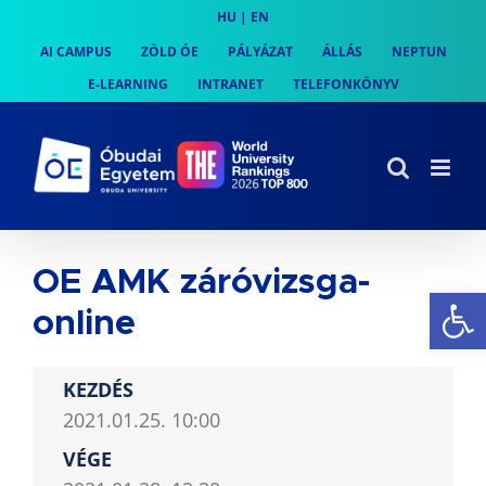
Skip
HU
|
EN
to
AI CAMPUS
ZÖLD ÓE
PÁLYÁZAT
ÁLLÁS
NEPTUN
content
E-LEARNING
INTRANET
TELEFONKÖNYV
OE AMK záróvizsga-
Es
online
KEZDÉS
2021.01.25. 10:00
VÉGE