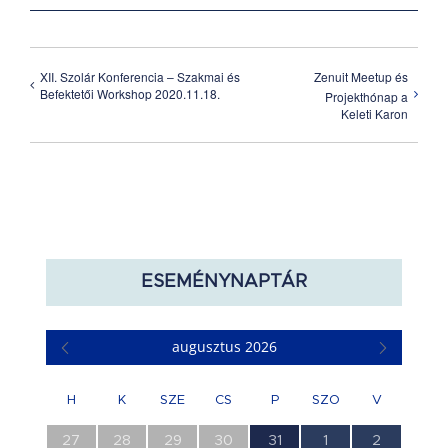
XII. Szolár Konferencia – Szakmai és
Zenuit Meetup és
Befektetői Workshop 2020.11.18.
Projekthónap a
Keleti Karon
ESEMÉNYNAPTÁR
augusztus 2026
H
K
SZE
CS
P
SZO
V
0
0
0
0
1
0
0
27
28
29
30
31
1
2