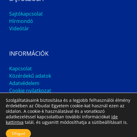
Sajtókapcsolat
Hírmondó
Videótár
INFORMÁCIÓK
Kapcsolat
Közérdekű adatok
Adatvédelem
Cookie nyilatkozat
Szolgáltatásaink biztosítása és a legjobb felhasználói élmény
érdekében az Óbudai Egyetem cookie-kat használ ezen az
oldalon. A cookie-k használatával és a vonatkozó
adatkezeléssel kapcsolatban további információkat
ide
kattintva
talál, és ugyanitt módosíthatja a sütibeállításait is.
Impresszum
Állás
Archívum
Elfogad