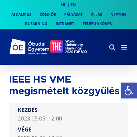
Skip
HU
|
EN
to
AI CAMPUS
ZÖLD ÓE
PÁLYÁZAT
ÁLLÁS
NEPTUN
content
E-LEARNING
INTRANET
TELEFONKÖNYV
IEEE HS VME
Es
megismételt közgyűlés
KEZDÉS
2023.05.05. 12:00
VÉGE