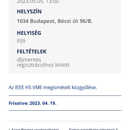
2023.05.05. 13:00
HELYSZÍN
1034 Budapest, Bécsi út 96/B.
HELYISÉG
F09
FELTÉTELEK
díjmentes
regisztrációhoz kötött
Az IEEE HS VME megismételt közgyűlése.
Frissítve: 2023. 04. 19.
Ember-számítógép interakció II.
Knorr-Bremse vendégelőadás