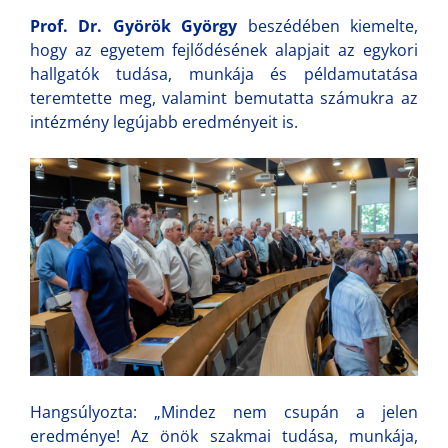
Prof. Dr. Györök György
beszédében kiemelte,
hogy az egyetem fejlődésének alapjait az egykori
hallgatók tudása, munkája és példamutatása
teremtette meg, valamint bemutatta számukra az
intézmény legújabb eredményeit is.
Hangsúlyozta: „Mindez nem csupán a jelen
eredménye! Az önök szakmai tudása, munkája,