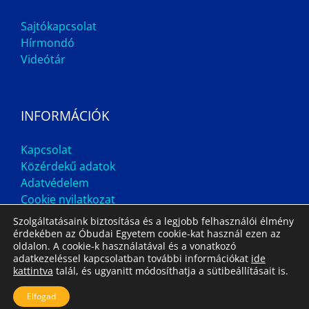
Sajtókapcsolat
Hírmondó
Videótár
INFORMÁCIÓK
Kapcsolat
Közérdekű adatok
Adatvédelem
Cookie nyilatkozat
Szolgáltatásaink biztosítása és a legjobb felhasználói élmény
érdekében az Óbudai Egyetem cookie-kat használ ezen az
oldalon. A cookie-k használatával és a vonatkozó
adatkezeléssel kapcsolatban további információkat
ide
kattintva
talál, és ugyanitt módosíthatja a sütibeállításait is.
Impresszum
Állás
Archívum
Elfogad