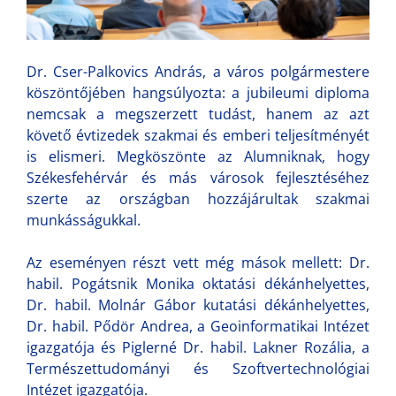
Dr. Cser-Palkovics András, a város polgármestere
köszöntőjében hangsúlyozta: a jubileumi diploma
nemcsak a megszerzett tudást, hanem az azt
követő évtizedek szakmai és emberi teljesítményét
is elismeri. Megköszönte az Alumniknak, hogy
Székesfehérvár és más városok fejlesztéséhez
szerte az országban hozzájárultak szakmai
munkásságukkal.
Az eseményen részt vett még mások mellett: Dr.
habil. Pogátsnik Monika oktatási dékánhelyettes,
Dr. habil. Molnár Gábor kutatási dékánhelyettes,
Dr. habil. Pődör Andrea, a Geoinformatikai Intézet
igazgatója és Piglerné Dr. habil. Lakner Rozália, a
Természettudományi és Szoftvertechnológiai
Intézet igazgatója.