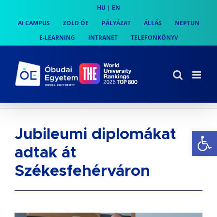
Skip
HU
|
EN
to
AI CAMPUS
ZÖLD ÓE
PÁLYÁZAT
ÁLLÁS
NEPTUN
content
E-LEARNING
INTRANET
TELEFONKÖNYV
Es
Jubileumi diplomákat
adtak át
Székesfehérváron