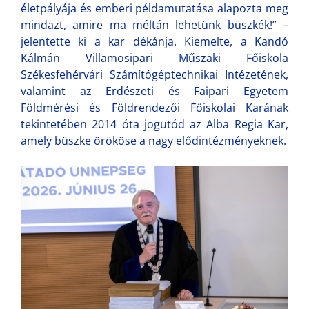
életpályája és emberi példamutatása alapozta meg
mindazt, amire ma méltán lehetünk büszkék!” –
jelentette ki a kar dékánja. Kiemelte, a Kandó
Kálmán Villamosipari Műszaki Főiskola
Székesfehérvári Számítógéptechnikai Intézetének,
valamint az Erdészeti és Faipari Egyetem
Földmérési és Földrendezői Főiskolai Karának
tekintetében 2014 óta jogutód az Alba Regia Kar,
amely büszke örököse a nagy elődintézményeknek.