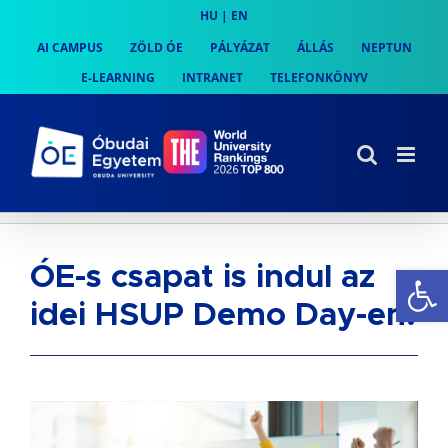
Skip
HU
|
EN
to
AI CAMPUS
ZÖLD ÓE
PÁLYÁZAT
ÁLLÁS
NEPTUN
content
E-LEARNING
INTRANET
TELEFONKÖNYV
Es
ÓE-s csapat is indul az
idei HSUP Demo Day-en!