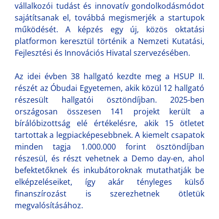
vállalkozói tudást és innovatív gondolkodásmódot
sajátítsanak el, továbbá megismerjék a startupok
működését. A képzés egy új, közös oktatási
platformon keresztül történik a Nemzeti Kutatási,
Fejlesztési és Innovációs Hivatal szervezésében.
Az idei évben 38 hallgató kezdte meg a HSUP II.
részét az Óbudai Egyetemen, akik közül 12 hallgató
részesült hallgatói ösztöndíjban. 2025-ben
országosan összesen 141 projekt került a
bírálóbizottság elé értékelésre, akik 15 ötletet
tartottak a legpiacképesebbnek. A kiemelt csapatok
minden tagja 1.000.000 forint ösztöndíjban
részesül, és részt vehetnek a Demo day-en, ahol
befektetőknek és inkubátoroknak mutathatják be
elképzeléseiket, így akár tényleges külső
finanszírozást is szerezhetnek ötletük
megvalósításához.