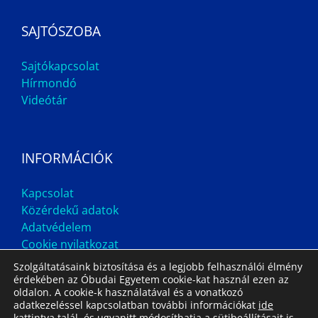
SAJTÓSZOBA
Sajtókapcsolat
Hírmondó
Videótár
INFORMÁCIÓK
Kapcsolat
Közérdekű adatok
Adatvédelem
Cookie nyilatkozat
Szolgáltatásaink biztosítása és a legjobb felhasználói élmény
érdekében az Óbudai Egyetem cookie-kat használ ezen az
oldalon. A cookie-k használatával és a vonatkozó
adatkezeléssel kapcsolatban további információkat
ide
kattintva
talál, és ugyanitt módosíthatja a sütibeállításait is.