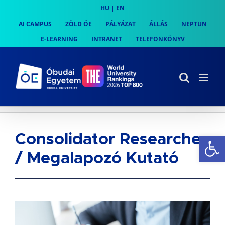
Skip
HU
|
EN
to
AI CAMPUS
ZÖLD ÓE
PÁLYÁZAT
ÁLLÁS
NEPTUN
content
E-LEARNING
INTRANET
TELEFONKÖNYV
Es
Consolidator Researcher
/ Megalapozó Kutató