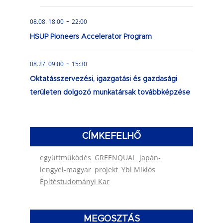
-
08.08. 18:00
22:00
HSUP Pioneers Accelerator Program
-
08.27. 09:00
15:30
Oktatásszervezési, igazgatási és gazdasági
területen dolgozó munkatársak továbbképzése
CÍMKEFELHŐ
együttműködés
GREENQUAL
japán-
lengyel-magyar
projekt
Ybl Miklós
Építéstudományi Kar
MEGOSZTÁS