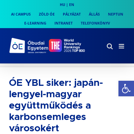
Skip
HU
|
EN
to
AI CAMPUS
ZÖLD ÓE
PÁLYÁZAT
ÁLLÁS
NEPTUN
content
E-LEARNING
INTRANET
TELEFONKÖNYV
Es
ÓE YBL siker: japán-
lengyel-magyar
együttműködés a
karbonsemleges
városokért