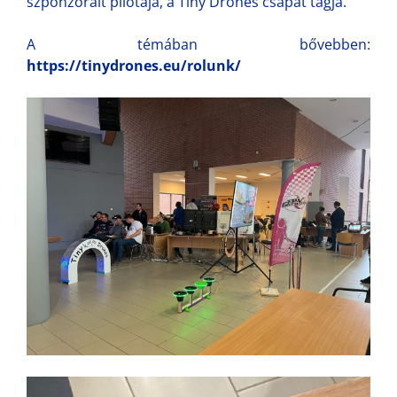
szponzorált pilótája, a Tiny Drones csapat tagja.
A témában bővebben:
https://tinydrones.eu/rolunk/