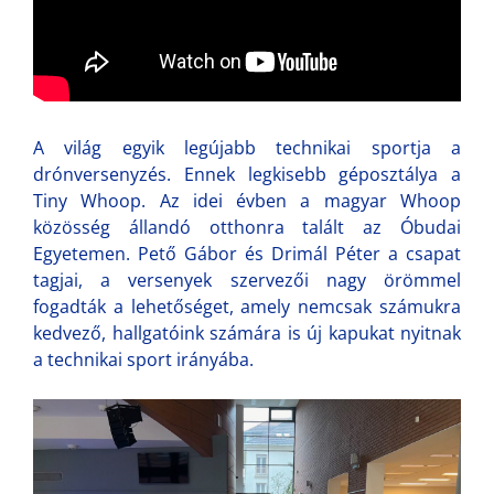
A világ egyik legújabb technikai sportja a
drónversenyzés. Ennek legkisebb géposztálya a
Tiny Whoop. Az idei évben a magyar Whoop
közösség állandó otthonra talált az Óbudai
Egyetemen. Pető Gábor és Drimál Péter a csapat
tagjai, a versenyek szervezői nagy örömmel
fogadták a lehetőséget, amely nemcsak számukra
kedvező, hallgatóink számára is új kapukat nyitnak
a technikai sport irányába.