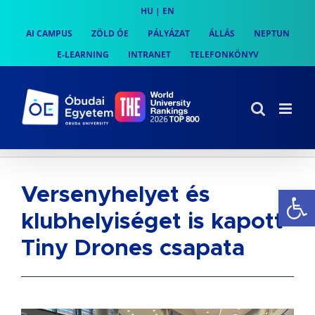
Skip
HU
|
EN
to
AI CAMPUS
ZÖLD ÓE
PÁLYÁZAT
ÁLLÁS
NEPTUN
content
E-LEARNING
INTRANET
TELEFONKÖNYV
Es
Versenyhelyet és
klubhelyiséget is kapott
Tiny Drones csapata