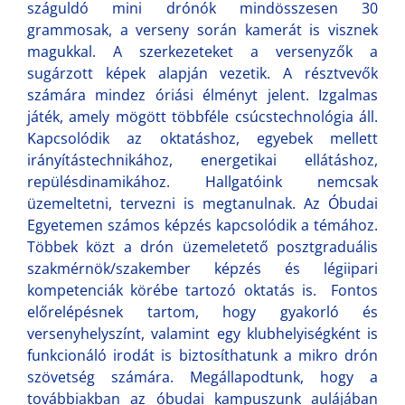
száguldó mini drónók mindösszesen 30
grammosak, a verseny során kamerát is visznek
magukkal. A szerkezeteket a versenyzők a
sugárzott képek alapján vezetik. A résztvevők
számára mindez óriási élményt jelent. Izgalmas
játék, amely mögött többféle csúcstechnológia áll.
Kapcsolódik az oktatáshoz, egyebek mellett
irányítástechnikához, energetikai ellátáshoz,
repülésdinamikához. Hallgatóink nemcsak
üzemeltetni, tervezni is megtanulnak. Az Óbudai
Egyetemen számos képzés kapcsolódik a témához.
Többek közt a drón üzemeletető posztgraduális
szakmérnök/szakember képzés és légiipari
kompetenciák körébe tartozó oktatás is. Fontos
előrelépésnek tartom, hogy gyakorló és
versenyhelyszínt, valamint egy klubhelyiségként is
funkcionáló irodát is biztosíthatunk a mikro drón
szövetség számára. Megállapodtunk, hogy a
továbbiakban az óbudai kampuszunk aulájában