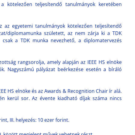
 kötelezően teljesítendő tanulmányok keretében
 az egyetemi tanulmányok kötelezően teljesítendő
zat/diplomamunka született, az nem zárja ki a TDK
s csak a TDK munka nevezhető, a diplomatervezés
bizottság rangsorolja, amely alapján az IEEE HS elnöke
atók. Nagyszámú pályázat beérkezése esetén a bíráló
EEE HS elnöke és az Awards & Recognition Chair ír alá.
én kerül sor. Az évente kiadható díjak száma nincs
int, III. helyezés: 10 ezer forint.
. között megjelent művek vehetnek részt.