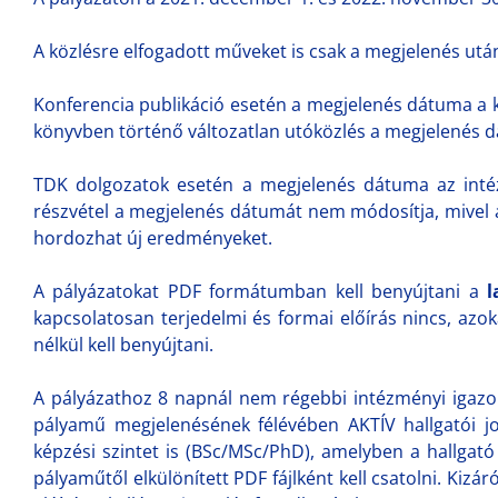
A közlésre elfogadott műveket is csak a megjelenés utá
Konferencia publikáció esetén a megjelenés dátuma a k
könyvben történő változatlan utóközlés a megjelenés 
TDK dolgozatok esetén a megjelenés dátuma az inté
részvétel a megjelenés dátumát nem módosítja, mivel
hordozhat új eredményeket.
A pályázatokat PDF formátumban kell benyújtani a
l
kapcsolatosan terjedelmi és formai előírás nincs, azo
nélkül kell benyújtani.
A pályázathoz 8 napnál nem régebbi intézményi igazolá
pályamű megjelenésének félévében AKTÍV hallgatói jog
képzési szintet is (BSc/MSc/PhD), amelyben a hallgató
pályaműtől elkülönített PDF fájlként kell csatolni. Kizár