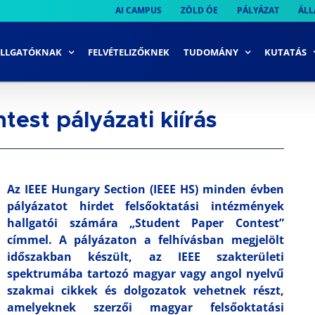
AI CAMPUS
ZÖLD ÓE
PÁLYÁZAT
ÁLL
LLGATÓKNAK
FELVÉTELIZŐKNEK
TUDOMÁNY
KUTATÁS
est pályázati kiírás
Az IEEE Hungary Section (IEEE HS) minden évben
pályázatot hirdet felsőoktatási intézmények
hallgatói számára „Student Paper Contest”
címmel. A pályázaton a felhívásban megjelölt
időszakban készült, az IEEE szakterületi
spektrumába tartozó magyar vagy angol nyelvű
szakmai cikkek és dolgozatok vehetnek részt,
amelyeknek szerzői magyar felsőoktatási