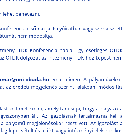
n lehet benevezni.
onferencia első napja. Folyóiratban vagy szerkesztett
dátumát nem módosítja.
zményi TDK Konferencia napja. Egy esetleges OTDK
 az OTDK dolgozat az intézményi TDK-hoz képest nem
amar@uni-obuda.hu
email címen. A pályaművekkel
kat az eredeti megjelenés szerinti alakban, módosítás
st kell mellékelni, amely tanúsítja, hogy a pályázó a
viszonyban állt. Az igazolásnak tartalmaznia kell a
 a pályamű megjelenésekor részt vett. Az igazolást a
ólag lepecsételt és aláírt, vagy intézményi elektronikus