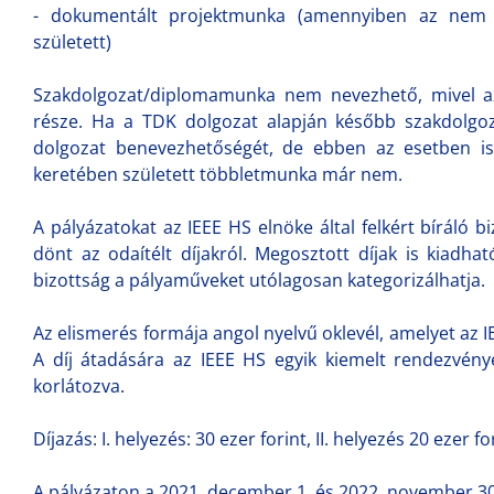
- dokumentált projektmunka (amennyiben az nem a
született)
Szakdolgozat/diplomamunka nem nevezhető, mivel az
része. Ha a TDK dolgozat alapján később szakdolgo
dolgozat benevezhetőségét, de ebben az esetben i
keretében született többletmunka már nem.
A pályázatokat az IEEE HS elnöke által felkért bíráló 
dönt az odaítélt díjakról. Megosztott díjak is kiadh
bizottság a pályaműveket utólagosan kategorizálhatja.
Az elismerés formája angol nyelvű oklevél, amelyet az I
A díj átadására az IEEE HS egyik kiemelt rendezvény
korlátozva.
Díjazás: I. helyezés: 30 ezer forint, II. helyezés 20 ezer for
A pályázaton a 2021. december 1. és 2022. november 30