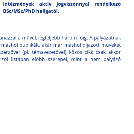
intézmények aktív jogviszonnyal rendelkező
BSc/MSc/PhD hallgatói.
anazzal a művel, legfeljebb három főig. A pályázatnak
 a máshol publikált, akár már máshol díjazott műveket
zerzővel (pl. témavezetővel) közös cikk csak akkor
rzői listában előbb szerepel, mint a nem pályázó