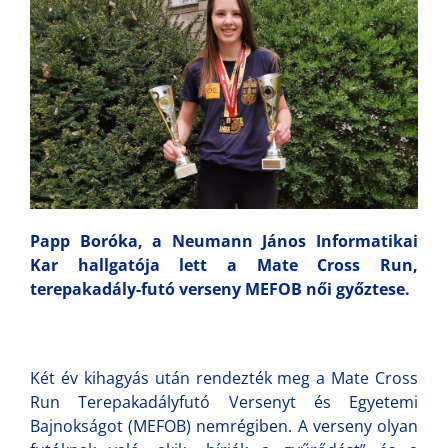
Papp Boróka, a Neumann János Informatikai
Kar hallgatója lett a Mate Cross Run,
terepakadály-futó verseny MEFOB női győztese.
Két év kihagyás után rendezték meg a Mate Cross
Run Terepakadályfutó Versenyt és Egyetemi
Bajnokságot (MEFOB) nemrégiben. A verseny olyan