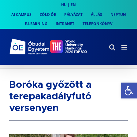
Skip
HU
|
EN
to
AI CAMPUS
ZÖLD ÓE
PÁLYÁZAT
ÁLLÁS
NEPTUN
content
E-LEARNING
INTRANET
TELEFONKÖNYV
Es
Boróka győzött a
terepakadályfutó
versenyen