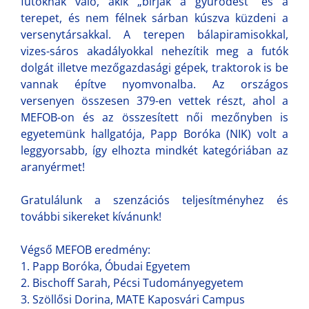
futóknak való, akik „bírják a gyűrődést” és a
terepet, és nem félnek sárban kúszva küzdeni a
versenytársakkal. A terepen bálapiramisokkal,
vizes-sáros akadályokkal nehezítik meg a futók
dolgát illetve mezőgazdasági gépek, traktorok is be
vannak építve nyomvonalba. Az országos
versenyen összesen 379-en vettek részt, ahol a
MEFOB-on és az összesített női mezőnyben is
egyetemünk hallgatója, Papp Boróka (NIK) volt a
leggyorsabb, így elhozta mindkét kategóriában az
aranyérmet!
Gratulálunk a szenzációs teljesítményhez és
további sikereket kívánunk!
Végső MEFOB eredmény:
1. Papp Boróka, Óbudai Egyetem
2. Bischoff Sarah, Pécsi Tudományegyetem
3. Szöllősi Dorina, MATE Kaposvári Campus