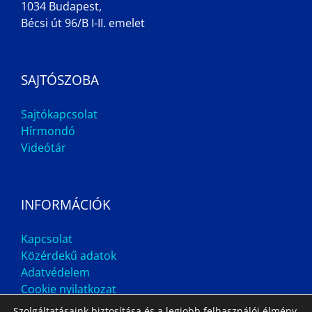
1034 Budapest,
Bécsi út 96/B I-II. emelet
SAJTÓSZOBA
Sajtókapcsolat
Hírmondó
Videótár
INFORMÁCIÓK
Kapcsolat
Közérdekű adatok
Adatvédelem
Cookie nyilatkozat
Szolgáltatásaink biztosítása és a legjobb felhasználói élmény