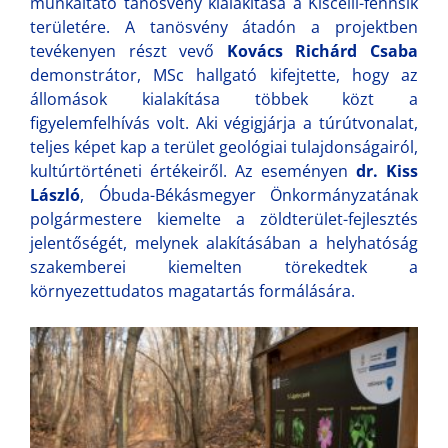
munkáltató tanösvény kialakítása a Kiscelli-fennsík
területére. A tanösvény átadón a projektben
tevékenyen részt vevő
Kovács Richárd Csaba
demonstrátor, MSc hallgató kifejtette, hogy az
állomások kialakítása többek közt a
figyelemfelhívás volt. Aki végigjárja a túrútvonalat,
teljes képet kap a terület geológiai tulajdonságairól,
kultúrtörténeti értékeiről. Az eseményen
dr. Kiss
László
, Óbuda-Békásmegyer Önkormányzatának
polgármestere kiemelte a zöldterület-fejlesztés
jelentőségét, melynek alakításában a helyhatóság
szakemberei kiemelten törekedtek a
környezettudatos magatartás formálására.