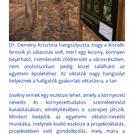
Dr. Demény Krisztina hangsúlyozta, hogy a Kiscelli-
fennsík jó választás volt, mert egy kicsiny, könnyen
bejárható, csendesebb zöldterület a városrészben,
nem utolsósorban pedig közel található az
egyetem épületéhez. Az oktatók nagy hangsúlyt
helyeznek a hallgatók gyakorlati oktatásra, a tan
ösvény ennek egy eszköze lehet, amely a környezeti
nevelés és környezettudatos szemléletmód
kialakításában, elmélyítésében is szerepet játszik.
Mindezt beépítik az egyetemi oktatói-nevelői
munkába, melynek kiváló eszköze a projektoktatás,
projektekben való gondolkodás, mely mára a