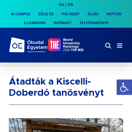
Skip
HU
|
EN
to
AI CAMPUS
ZÖLD ÓE
PÁLYÁZAT
ÁLLÁS
NEPTUN
content
E-LEARNING
INTRANET
TELEFONKÖNYV
Es
Átadták a Kiscelli-
Doberdó tanösvényt