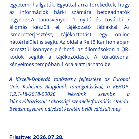
egyetemi hallgatók. Egyúttal arra törekedtek, hogy
az információk bárki számára befogadhatók
legyenek.A tanösvényen 1 nyitó és további 7
állomás készült el, tájékozató táblákkal. Az
ismeretterjesztést, tájékoztatást egy online
háttérfelület is segíti. Az oldal a Rejtő Kar honlapján
keresztül könnyen elérhető, az állomásokon a QR-
kódok segítik a tájékozódást). A túraútvonal
kényelmes tempóban 1 óra alatt járható be.
A Kiscelli-Doberdó tanösvény fejlesztése az Európai
Unió Kohéziós Alapjának támogatásával, a KEHOP-
1.2.1-18-2018-00026 Nézzünk szembe a
klímaváltozással! Lakossági szemléletformálás Óbuda-
Békásmegyeren pályázat keretén belül valósult meg.
Frissítve: 2026.07.28.