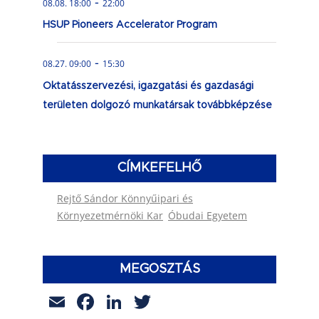
-
08.08. 18:00
22:00
HSUP Pioneers Accelerator Program
-
08.27. 09:00
15:30
Oktatásszervezési, igazgatási és gazdasági
területen dolgozó munkatársak továbbképzése
CÍMKEFELHŐ
Rejtő Sándor Könnyűipari és
Környezetmérnöki Kar
Óbudai Egyetem
MEGOSZTÁS
Email
Facebook
LinkedIn
Twitter