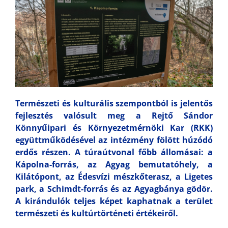
Természeti és kulturális szempontból is jelentős
fejlesztés valósult meg a Rejtő Sándor
Könnyűipari és Környezetmérnöki Kar (RKK)
együttműködésével az intézmény fölött húzódó
erdős részen. A túraútvonal főbb állomásai: a
Kápolna-forrás, az Agyag bemutatóhely, a
Kilátópont, az Édesvízi mészkőterasz, a Ligetes
park, a Schimdt-forrás és az Agyagbánya gödör.
A kirándulók teljes képet kaphatnak a terület
természeti és kultúrtörténeti értékeiről.