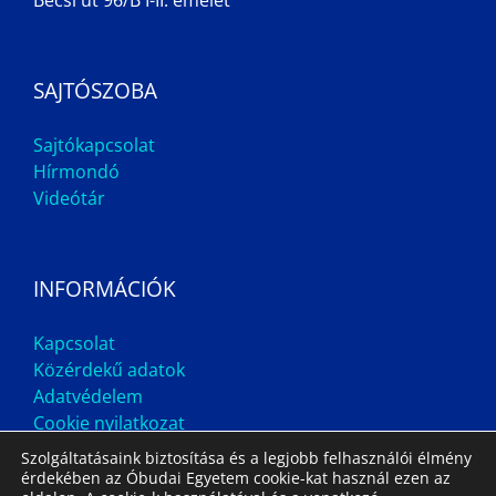
SAJTÓSZOBA
Sajtókapcsolat
Hírmondó
Videótár
INFORMÁCIÓK
Kapcsolat
Közérdekű adatok
Adatvédelem
Cookie nyilatkozat
Szolgáltatásaink biztosítása és a legjobb felhasználói élmény
érdekében az Óbudai Egyetem cookie-kat használ ezen az