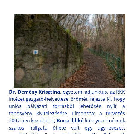
Dr. Demény Krisztina
, egyetemi adjunktus, az RKK
Intézetigazgató-helyettese örömét fejezte ki, hogy
uniós pályázati forrásból lehetőség nyílt a
tanösvény kivitelezésére. Elmondta: a tervezés
2007-ben kezdődött,
Bocsi Ildikó
környezetmérnök
szakos hallgató ötlete volt egy úgynevezett