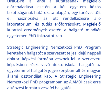
UNIGE-re is, ahol a kutatásának megfelelő
előrehaladása esetén a két egyetem közös
bizottságának határozata alapján, egy tanévet tölt
el, hasznosítva az ott rendelkezésre álló
laboratóriumi és tudás erőforrásokat. Megfelelő
kutatási eredmények esetén a hallgató mindkét
egyetemen PhD fokozatot kap.
Strategic Engineering Nemzetközi PhD Program
keretében hallgatót a szervezett teljes idejű nappali
doktori képzési formába vesznek fel. A szervezett
képzésben részt vevő doktoriskolai hallgató az
egyetemmel hallgatói jogviszonyban áll és magyar
állami ösztöndíjat kap. A Strategic Engineering
Nemzetközi PhD programban az AIAMDI csak erre
a képzési formára vesz fel hallgatót.