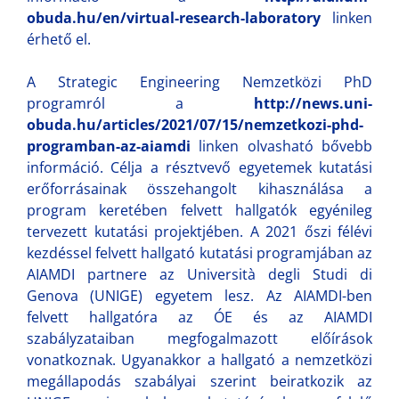
obuda.hu/en/virtual-research-laboratory
linken
érhető el.
A Strategic Engineering Nemzetközi PhD
programról a
http://news.uni-
obuda.hu/articles/2021/07/15/nemzetkozi-phd-
programban-az-aiamdi
linken olvasható bővebb
információ. Célja a résztvevő egyetemek kutatási
erőforrásainak összehangolt kihasználása a
program keretében felvett hallgatók egyénileg
tervezett kutatási projektjében. A 2021 őszi félévi
kezdéssel felvett hallgató kutatási programjában az
AIAMDI partnere az Università degli Studi di
Genova (UNIGE) egyetem lesz. Az AIAMDI-ben
felvett hallgatóra az ÓE és az AIAMDI
szabályzataiban megfogalmazott előírások
vonatkoznak. Ugyanakkor a hallgató a nemzetközi
megállapodás szabályai szerint beiratkozik az