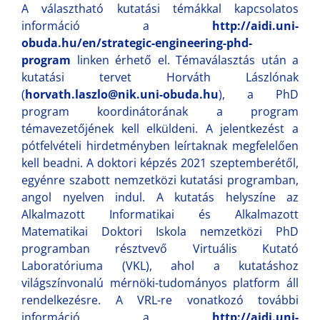
A választható kutatási témákkal kapcsolatos
információ a
http://aidi.uni-
obuda.hu/en/strategic-engineering-phd-
program
linken érhető el. Témaválasztás után a
kutatási tervet Horváth Lászlónak
(
horvath.laszlo@nik.uni-obuda.hu
), a PhD
program koordinátorának a program
témavezetőjének kell elküldeni. A jelentkezést a
pótfelvételi hirdetményben leírtaknak megfelelően
kell beadni. A doktori képzés 2021 szeptemberétől,
egyénre szabott nemzetközi kutatási programban,
angol nyelven indul. A kutatás helyszíne az
Alkalmazott Informatikai és Alkalmazott
Matematikai Doktori Iskola nemzetközi PhD
programban résztvevő Virtuális Kutató
Laboratóriuma (VKL), ahol a kutatáshoz
világszínvonalú mérnöki-tudományos platform áll
rendelkezésre. A VRL-re vonatkozó további
információ a
http://aidi.uni-