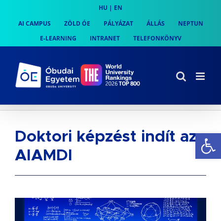
Skip
HU
|
EN
to
AI CAMPUS
ZÖLD ÓE
PÁLYÁZAT
ÁLLÁS
NEPTUN
content
E-LEARNING
INTRANET
TELEFONKÖNYV
Es
Doktori képzést indít az
AIAMDI