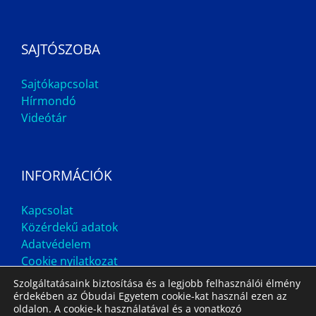
SAJTÓSZOBA
Sajtókapcsolat
Hírmondó
Videótár
INFORMÁCIÓK
Kapcsolat
Közérdekű adatok
Adatvédelem
Cookie nyilatkozat
Szolgáltatásaink biztosítása és a legjobb felhasználói élmény
érdekében az Óbudai Egyetem cookie-kat használ ezen az
oldalon. A cookie-k használatával és a vonatkozó