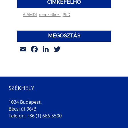
CÍMKEFELHŐ
AIAMDI
nemzetközi
PhD
MEGOSZTÁS
Email
Facebook
LinkedIn
Twitter
SZÉKHELY
1034 Budapest,
Bécsi út 96/B
Telefon: +36 (1) 666-5500