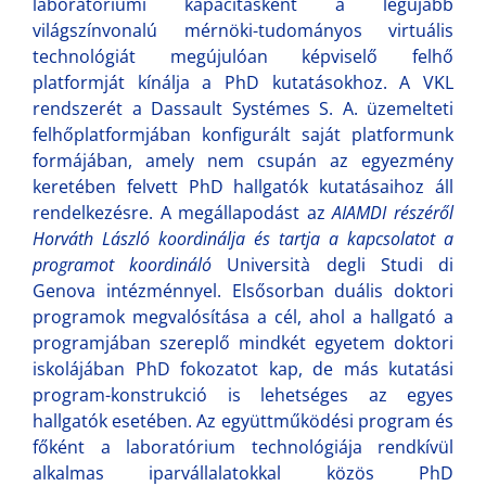
laboratóriumi kapacitásként a legújabb
világszínvonalú mérnöki-tudományos virtuális
technológiát megújulóan képviselő felhő
platformját kínálja a PhD kutatásokhoz. A VKL
rendszerét a Dassault Systémes S. A. üzemelteti
felhőplatformjában konfigurált saját platformunk
formájában, amely nem csupán az egyezmény
keretében felvett PhD hallgatók kutatásaihoz áll
rendelkezésre. A megállapodást az
AIAMDI részéről
Horváth László koordinálja és tartja a kapcsolatot a
programot koordináló
Università degli Studi di
Genova intézménnyel. Elsősorban duális doktori
programok megvalósítása a cél, ahol a hallgató a
programjában szereplő mindkét egyetem doktori
iskolájában PhD fokozatot kap, de más kutatási
program-konstrukció is lehetséges az egyes
hallgatók esetében. Az együttműködési program és
főként a laboratórium technológiája rendkívül
alkalmas iparvállalatokkal közös PhD