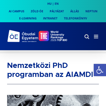
Skip
HU
|
EN
to
AI CAMPUS
ZÖLD ÓE
PÁLYÁZAT
ÁLLÁS
NEPTUN
content
E-LEARNING
INTRANET
TELEFONKÖNYV
Es
Nemzetközi PhD
programban az AIAMDI