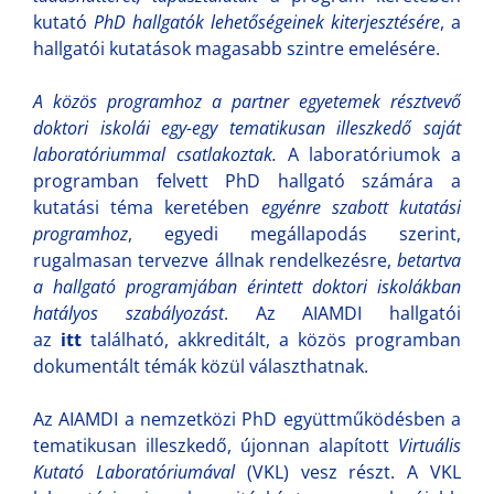
kutató
PhD hallgatók lehetőségeinek kiterjesztésére
, a
hallgatói kutatások magasabb szintre emelésére.
A közös programhoz a partner egyetemek résztvevő
doktori iskolái egy-egy tematikusan illeszkedő saját
laboratóriummal csatlakoztak.
A laboratóriumok a
programban felvett PhD hallgató számára a
kutatási téma keretében
egyénre szabott kutatási
programhoz
, egyedi megállapodás szerint,
rugalmasan tervezve állnak rendelkezésre,
betartva
a hallgató programjában érintett doktori iskolákban
hatályos szabályozást
. Az AIAMDI hallgatói
az
itt
található, akkreditált, a közös programban
dokumentált témák közül választhatnak.
Az AIAMDI a nemzetközi PhD együttműködésben a
tematikusan illeszkedő, újonnan alapított
Virtuális
Kutató Laboratóriumával
(VKL) vesz részt. A VKL