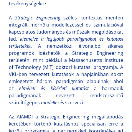
tevékenységekre.
A
Strategic Engineering
széles kontextus mentén
integrált mérnöki modellezéssel és szimulációval
kapcsolatos tudományos és műszaki megoldásokat
fed,
kiemelve a legújabb paradigmákat és kutatási
területeket
. A nemzetközi élvonalból sikeres
programok idézhetők a Strategic Engineering
területén, mint például a Massachusetts Institute
of Technology (MIT) doktori kutatási programja. A
VKL-ben tervezett kutatások a napjainkban sokat
emlegetett három paradigmán alapulnak, ahol
az
elméleti és kísérleti kutatást
a harmadik
paradigmának nevezett rendszerszintű
számítógépes
modellezés
szervezi.
Az AIAMDI a Strategic Engineering megállapodás
keretében történő kutatáshoz speciálisan erre a
közös programra, a partnerekkel koordinálva ad