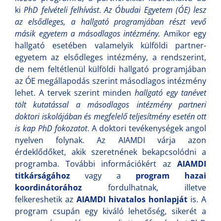
ki
PhD felvételi felhívást
.
Az Óbudai Egyetem (ÓE) lesz
az elsődleges, a hallgató programjában részt vevő
másik egyetem a másodlagos intézmény.
Amikor egy
hallgató esetében valamelyik külföldi partner-
egyetem az elsődleges intézmény, a rendszerint,
de nem feltétlenül külföldi hallgató programjában
az ÓE megállapodás szerint másodlagos intézmény
lehet. A tervek szerint minden
hallgató egy tanévet
tölt kutatással a másodlagos intézmény partneri
doktori iskolájában és megfelelő teljesítmény esetén ott
is kap PhD fokozatot
. A doktori tevékenységek angol
nyelven folynak. Az AIAMDI várja azon
érdeklődőket, akik szeretnének bekapcsolódni a
programba. További információkért az
AIAMDI
titkárságához
vagy a
program hazai
koordinátorához
fordulhatnak, illetve
felkereshetik az
AIAMDI hivatalos honlapját
is. A
program csupán egy kiváló lehetőség, sikerét a