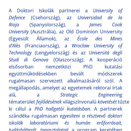
A Doktori Iskolák partnerei a
University of
Defence
(Csehország), az
Universidad de la
Rioja
(Spanyolország), a
James Cook
University
(Ausztrália), az Old Dominion University
(Egyesült Államok), az
École des Mines
d'Alès
(Franciaország), a
Wroclaw University of
Technology
(Lengyelország) és az
Università degli
Studi di Genova
(Olaszország). A kooperáció
elsősorban nemzetközi PhD kutatási
együttműködésekben bevált módszerek
rugalmasan szervezett alkalmazásáról szól. A
megállapodás, amelyet az egyetemek rektorai írtak
alá, a
Strategic Engineerin
g
tématerület
fejlődésének
világszínvonalú
követését
tűzte
ki célul a
PhD hallgatói kutatásban
. A partnerek
szándéka rugalmasan
egyesíteni a résztvevő doktori
iskolák laboratóriumi és humán erőforrásait,
tudáshátterét, tapasztalatait
a program keretében