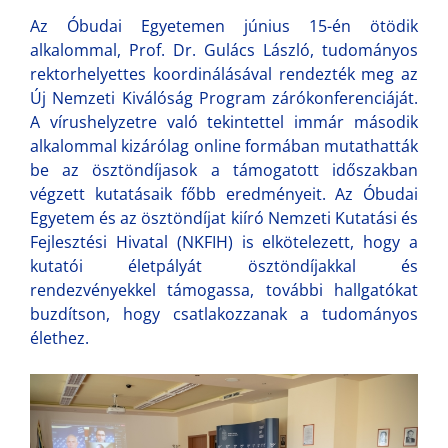
Az Óbudai Egyetemen június 15-én ötödik
alkalommal, Prof. Dr. Gulács László, tudományos
rektorhelyettes koordinálásával rendezték meg az
Új Nemzeti Kiválóság Program zárókonferenciáját.
A vírushelyzetre való tekintettel immár második
alkalommal kizárólag online formában mutathatták
be az ösztöndíjasok a támogatott időszakban
végzett kutatásaik főbb eredményeit. Az Óbudai
Egyetem és az ösztöndíjat kiíró Nemzeti Kutatási és
Fejlesztési Hivatal (NKFIH) is elkötelezett, hogy a
kutatói életpályát ösztöndíjakkal és
rendezvényekkel támogassa, további hallgatókat
buzdítson, hogy csatlakozzanak a tudományos
élethez.