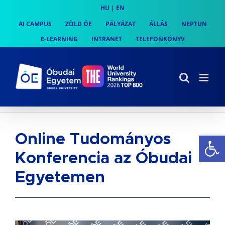
Skip
HU
|
EN
to
AI CAMPUS
ZÖLD ÓE
PÁLYÁZAT
ÁLLÁS
NEPTUN
content
E-LEARNING
INTRANET
TELEFONKÖNYV
Es
Online Tudományos
Konferencia az Óbudai
Egyetemen