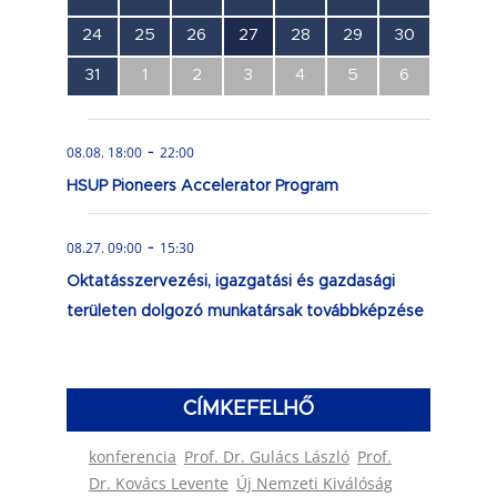
esemény,
esemény,
esemény,
esemény,
esemény,
esemény,
esemény,
0
0
0
1
0
0
0
24
25
26
27
28
29
30
esemény,
esemény,
esemény,
esemény,
esemény,
esemény,
esemény,
0
0
0
0
0
0
0
31
1
2
3
4
5
6
esemény,
esemény,
esemény,
esemény,
esemény,
esemény,
esemény,
-
08.08. 18:00
22:00
HSUP Pioneers Accelerator Program
-
08.27. 09:00
15:30
Oktatásszervezési, igazgatási és gazdasági
területen dolgozó munkatársak továbbképzése
CÍMKEFELHŐ
konferencia
Prof. Dr. Gulács László
Prof.
Dr. Kovács Levente
Új Nemzeti Kiválóság