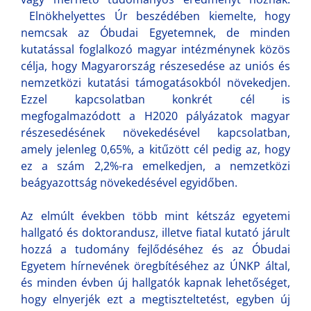
Elnökhelyettes Úr beszédében kiemelte, hogy
nemcsak az Óbudai Egyetemnek, de minden
kutatással foglalkozó magyar intézménynek közös
célja, hogy Magyarország részesedése az uniós és
nemzetközi kutatási támogatásokból növekedjen.
Ezzel kapcsolatban konkrét cél is
megfogalmazódott a H2020 pályázatok magyar
részesedésének növekedésével kapcsolatban,
amely jelenleg 0,65%, a kitűzött cél pedig az, hogy
ez a szám 2,2%-ra emelkedjen, a nemzetközi
beágyazottság növekedésével egyidőben.
Az elmúlt években több mint kétszáz egyetemi
hallgató és doktorandusz, illetve fiatal kutató járult
hozzá a tudomány fejlődéséhez és az Óbudai
Egyetem hírnevének öregbítéséhez az ÚNKP által,
és minden évben új hallgatók kapnak lehetőséget,
hogy elnyerjék ezt a megtiszteltetést, egyben új