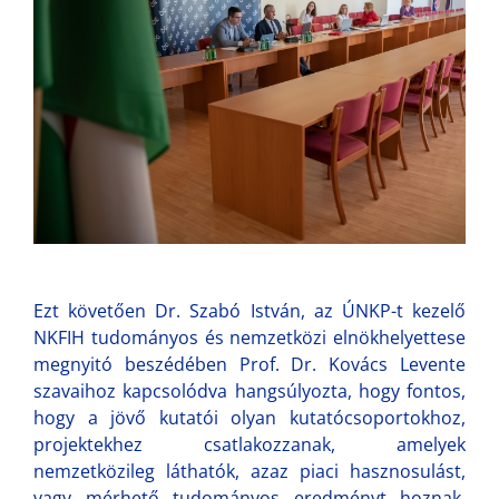
Ezt követően Dr. Szabó István, az ÚNKP-t kezelő
NKFIH tudományos és nemzetközi elnökhelyettese
megnyitó beszédében Prof. Dr. Kovács Levente
szavaihoz kapcsolódva hangsúlyozta, hogy fontos,
hogy a jövő kutatói olyan kutatócsoportokhoz,
projektekhez csatlakozzanak, amelyek
nemzetközileg láthatók, azaz piaci hasznosulást,
vagy mérhető tudományos eredményt hoznak.