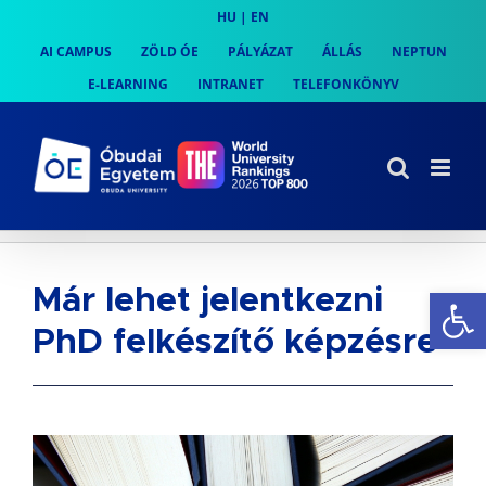
Skip
HU
|
EN
to
AI CAMPUS
ZÖLD ÓE
PÁLYÁZAT
ÁLLÁS
NEPTUN
content
E-LEARNING
INTRANET
TELEFONKÖNYV
Es
Már lehet jelentkezni
PhD felkészítő képzésre