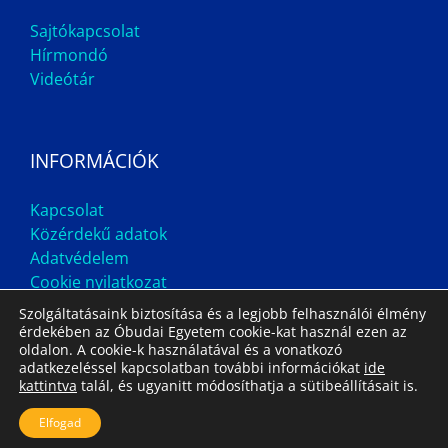
Sajtókapcsolat
Hírmondó
Videótár
INFORMÁCIÓK
Kapcsolat
Közérdekű adatok
Adatvédelem
Cookie nyilatkozat
Szolgáltatásaink biztosítása és a legjobb felhasználói élmény
érdekében az Óbudai Egyetem cookie-kat használ ezen az
oldalon. A cookie-k használatával és a vonatkozó
adatkezeléssel kapcsolatban további információkat
ide
kattintva
talál, és ugyanitt módosíthatja a sütibeállításait is.
Impresszum
Állás
Archívum
Elfogad