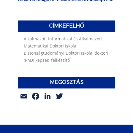
területen dolgozó munkatársak továbbképzése
CÍMKEFELHŐ
Alkalmazott Informatikai és Alkalmazott
Matematikai Doktori Iskola
Biztonságtudományi Doktori Iskola
doktori
(PhD) képzés
felkészítő
MEGOSZTÁS
Email
Facebook
LinkedIn
Twitter