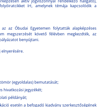
képzésen aktív jogviszonnyal rendelkező hallgató),
olyóiratcikket írt, amelynek témája kapcsolódik a
k az az Óbudai Egyetemen folytatták alapképzéses
ium megszerzését követő félévben megkezdték, az
pályázatot benyújtani.
j elnyerésére.
ömör (egyoldalas) bemutatását;
s hivatkozási jegyzékét;
olati példányát;
ikáció esetén a befogadó kiadvány szerkesztőségének