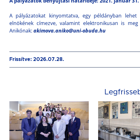
A pályázatok benyújtási határideje: 2021. január 31.
A pályázatokat kinyomtatva, egy példányban lehet 
elnökének címezve, valamint elektronikusan is meg 
Anikónak:
akimova.aniko@uni-obuda.hu
Frissítve: 2026.07.28.
Legfrisse