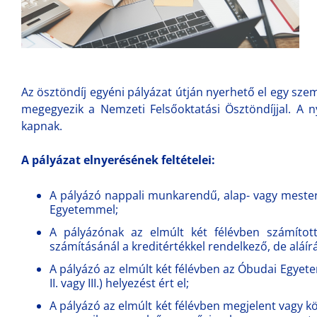
Az ösztöndíj egyéni pályázat útján nyerhető el egy sze
megegyezik a Nemzeti Felsőoktatási Ösztöndíjjal. A ny
kapnak.
A pályázat elnyerésének feltételei:
A pályázó nappali munkarendű, alap- vagy mesterk
Egyetemmel;
A pályázónak az elmúlt két félévben számítot
számításánál a kreditértékkel rendelkező, de aláí
A pályázó az elmúlt két félévben az Óbudai Egyet
II. vagy III.) helyezést ért el;
A pályázó az elmúlt két félévben megjelent vagy k