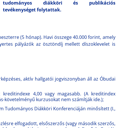
tudományos diákköri és publikációs
tevékenységet folytattak.
meszterre (5 hónap). Havi összege 40.000 forint, amely
ertes pályázók az ösztöndíj mellett díszoklevelet is
épzéses, aktív hallgatói jogviszonyban áll az Óbudai
t kreditindexe 4,00 vagy magasabb. (A kreditindex
rás-követelményű kurzusokat nem számítják ide.);
em Tudományos Diákköri Konferenciáján minősített (I.,
özlésre elfogadott, elsőszerzős (vagy második szerzős,