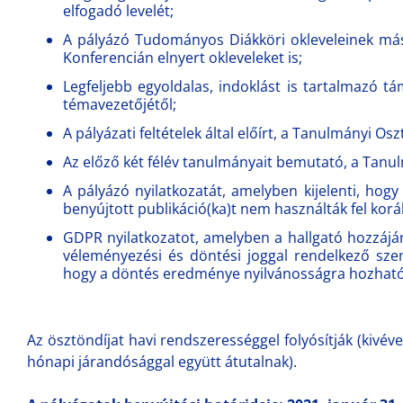
elfogadó levelét;
A pályázó Tudományos Diákköri okleveleinek má
Konferencián elnyert okleveleket is;
Legfeljebb egyoldalas, indoklást is tartalmazó 
témavezetőjétől;
A pályázati feltételek által előírt, a Tanulmányi Oszt
Az előző két félév tanulmányait bemutató, a Tanulm
A pályázó nyilatkozatát, amelyben kijelenti, hog
benyújtott publikáció(ka)t nem használták fel ko
GDPR nyilatkozatot, amelyben a hallgató hozzájár
véleményezési és döntési joggal rendelkező szem
hogy a döntés eredménye nyilvánosságra hozható
Az ösztöndíjat havi rendszerességgel folyósítják (kivé
hónapi járandósággal együtt átutalnak).