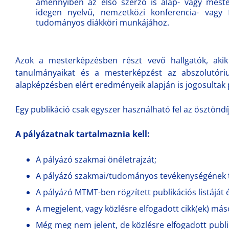
amennyiben az első szerző is alap- vagy mester
idegen nyelvű, nemzetközi konferencia- vagy f
tudományos diákköri munkájához.
Azok a mesterképzésben részt vevő hallgatók, aki
tanulmányaikat és a mesterképzést az abszolutór
alapképzésben elért eredményeik alapján is jogosultak 
Egy publikáció csak egyszer használható fel az ösztöndí
A pályázatnak tartalmaznia kell:
A pályázó szakmai önéletrajzát;
A pályázó szakmai/tudományos tevékenységének t
A pályázó MTMT-ben rögzített publikációs listáját é
A megjelent, vagy közlésre elfogadott cikk(ek) más
Még meg nem jelent, de közlésre elfogadott publ