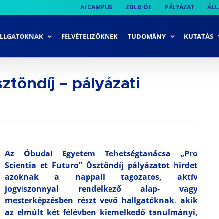
AI CAMPUS
ZÖLD ÓE
PÁLYÁZAT
ÁLL
LLGATÓKNAK
FELVÉTELIZŐKNEK
TUDOMÁNY
KUTATÁS
ztöndíj – pályázati
Az Óbudai Egyetem Tehetségtanácsa „Pro
Scientia et Futuro” Ösztöndíj pályázatot hirdet
azoknak a nappali tagozatos, aktív
jogviszonnyal rendelkező alap- vagy
mesterképzésben részt vevő hallgatóknak, akik
az elmúlt két félévben kiemelkedő tanulmányi,