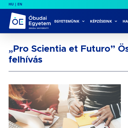
Skip
HU
|
EN
to
content
EGYETEMÜNK
KÉPZÉSEINK
HA
„Pro Scientia et Futuro” Ös
felhívás