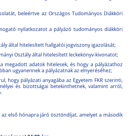
solatát, beleértve az Országos Tudományos Diákköri
támogató nyilatkozatot a pályázó tudományos diákköri
ály által hitelesített hallgatói jogviszony igazolását;
ányi Osztály által hitelesített leckekönyv-kivonatot;
y a megadott adatok hitelesek, és hogy a pályázathoz
rábban ugyanennek a pályázatnak az elnyeréséhez;
ul, hogy pályázati anyagába az Egyetem FKR szerinti,
élyei és bizottságai betekinthetnek, valamint arról,
.
ve az első hónapra járó ösztöndíjat, amelyet a második