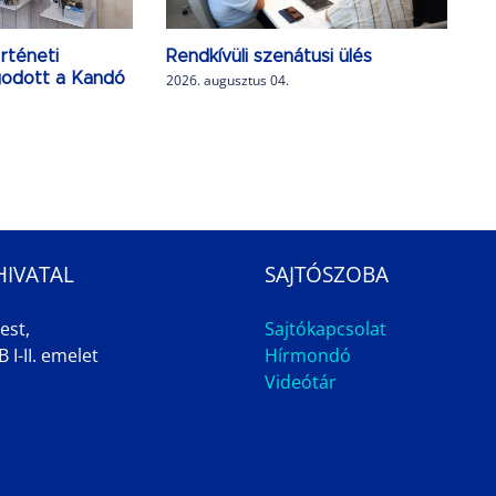
rténeti
Rendkívüli szenátusi ülés
agodott a Kandó
2026. augusztus 04.
HIVATAL
SAJTÓSZOBA
est,
Sajtókapcsolat
 I-II. emelet
Hírmondó
Videótár