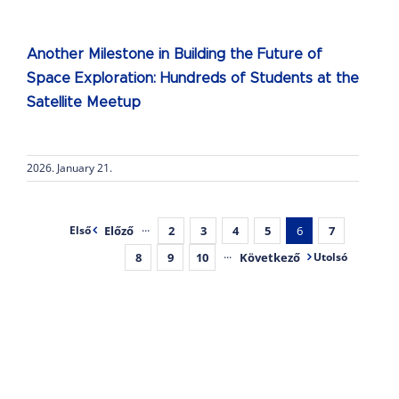
Another Milestone in Building the Future of
Space Exploration: Hundreds of Students at the
Satellite Meetup
2026. January 21.
Előző
···
2
3
4
5
6
7
Első
8
9
10
···
Következő
Utolsó