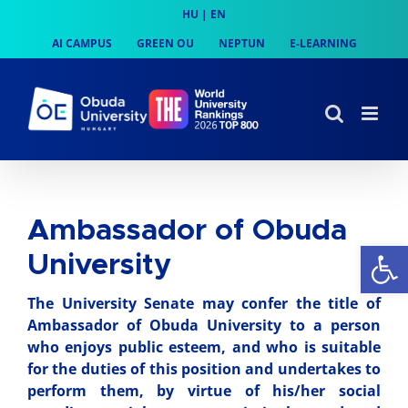
Skip
HU
|
EN
to
AI CAMPUS
GREEN OU
NEPTUN
E-LEARNING
content
Ambassador of Obuda
Op
University
The University Senate may confer the title of
Ambassador of Obuda University to a person
who enjoys public esteem, and who is suitable
for the duties of this position and undertakes to
perform them, by virtue of his/her social