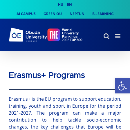
Skip
HU
|
EN
to
AI CAMPUS
GREEN OU
NEPTUN
E-LEARNING
content
Erasmus+ Programs
Op
Erasmus+ is the EU program to support education,
training, youth and sport in Europe for the period
2021-2027. The program can make a major
contribution to help tackle socio-economic
changes, the key challenges that Europe will be