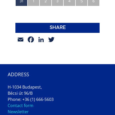
0
0
0
0
0
0
0
31
1
2
3
4
5
6
esemény,
esemény,
esemény,
esemény,
esemény,
esemény,
esemény,
SHARE
Email
Facebook
LinkedIn
Twitter
ADDRESS
H-1034 Budapest,
Bécsi út 96/B
Phone: +36 (1) 666-5603
Contact form
Newsletter