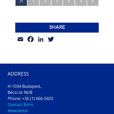
0
0
0
0
0
0
0
31
1
2
3
4
5
6
esemény,
esemény,
esemény,
esemény,
esemény,
esemény,
esemény,
SHARE
Email
Facebook
LinkedIn
Twitter
ADDRESS
H-1034 Budapest,
Bécsi út 96/B
Phone: +36 (1) 666-5603
Contact form
Newsletter