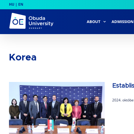
Skip
HU
|
EN
to
content
ABOUT
ADMISSION
Korea
Establi
2024. októbe