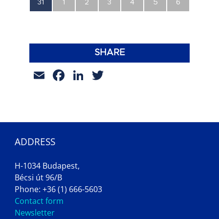
0
0
0
0
0
0
0
31
1
2
3
4
5
6
esemény,
esemény,
esemény,
esemény,
esemény,
esemény,
esemény,
SHARE
Email
Facebook
LinkedIn
Twitter
ADDRESS
H-1034 Budapest,
Bécsi út 96/B
Phone: +36 (1) 666-5603
Contact form
Newsletter