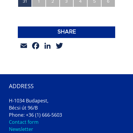
0
0
0
0
0
0
0
31
1
2
3
4
5
6
esemény,
esemény,
esemény,
esemény,
esemény,
esemény,
esemény,
SHARE
Email
Facebook
LinkedIn
Twitter
ADDRESS
H-1034 Budapest,
Bécsi út 96/B
Phone: +36 (1) 666-5603
Contact form
Newsletter