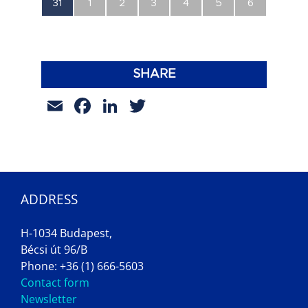
0
0
0
0
0
0
0
31
1
2
3
4
5
6
esemény,
esemény,
esemény,
esemény,
esemény,
esemény,
esemény,
SHARE
Email
Facebook
LinkedIn
Twitter
ADDRESS
H-1034 Budapest,
Bécsi út 96/B
Phone: +36 (1) 666-5603
Contact form
Newsletter