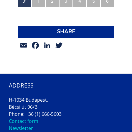
0
0
0
0
0
0
0
31
1
2
3
4
5
6
esemény,
esemény,
esemény,
esemény,
esemény,
esemény,
esemény,
SHARE
Email
Facebook
LinkedIn
Twitter
ADDRESS
H-1034 Budapest,
Bécsi út 96/B
Phone: +36 (1) 666-5603
Contact form
Newsletter