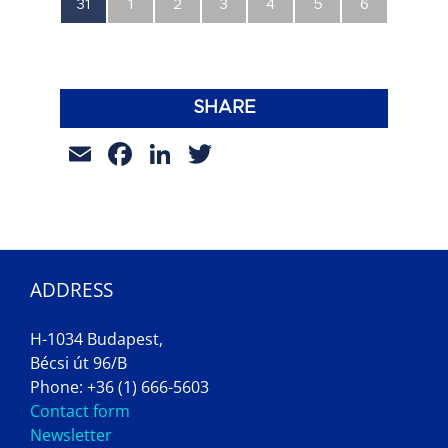
0
0
0
0
0
0
0
31
1
2
3
4
5
6
esemény,
esemény,
esemény,
esemény,
esemény,
esemény,
esemény,
SHARE
Email
Facebook
LinkedIn
Twitter
ADDRESS
H-1034 Budapest,
Bécsi út 96/B
Phone: +36 (1) 666-5603
Contact form
Newsletter