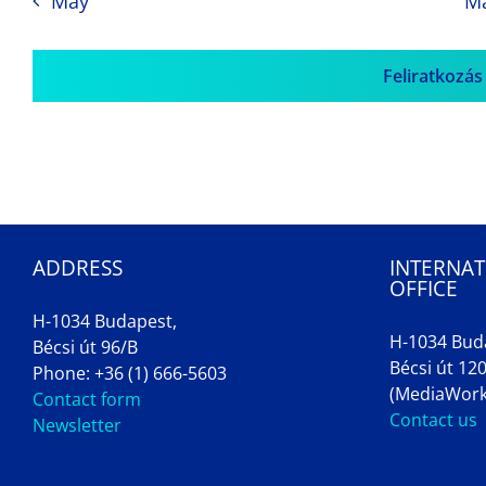
May
M
Feliratkozás
ADDRESS
INTERNAT
OFFICE
H-1034 Budapest,
H-1034 Bud
Bécsi út 96/B
Bécsi út 120
Phone: +36 (1) 666-5603
(MediaWork
Contact form
Contact us
Newsletter