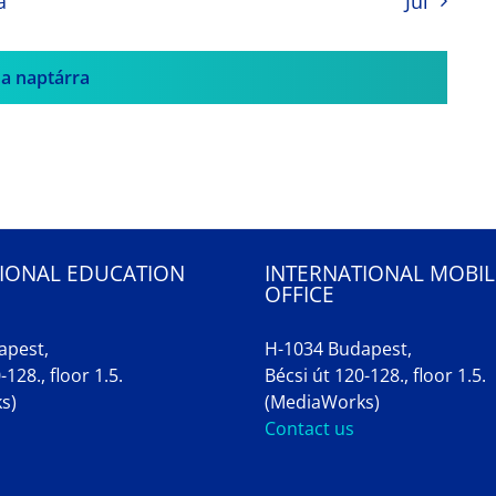
a
Jul
 a naptárra
IONAL EDUCATION
INTERNATIONAL MOBIL
OFFICE
apest,
H-1034 Budapest,
-128., floor 1.5.
Bécsi út 120-128., floor 1.5.
s)
(MediaWorks)
Contact us