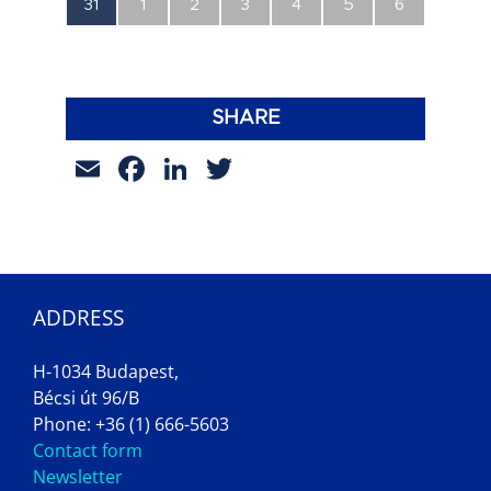
0
0
0
0
0
0
0
31
1
2
3
4
5
6
esemény,
esemény,
esemény,
esemény,
esemény,
esemény,
esemény,
SHARE
Email
Facebook
LinkedIn
Twitter
ADDRESS
H-1034 Budapest,
Bécsi út 96/B
Phone: +36 (1) 666-5603
Contact form
Newsletter