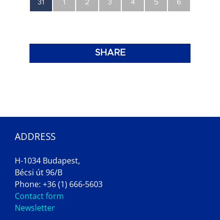
0
0
0
0
0
0
0
31
1
2
3
4
5
6
esemény,
esemény,
esemény,
esemény,
esemény,
esemény,
esemény,
SHARE
ADDRESS
H-1034 Budapest,
Bécsi út 96/B
Phone: +36 (1) 666-5603
Contact form
Newsletter