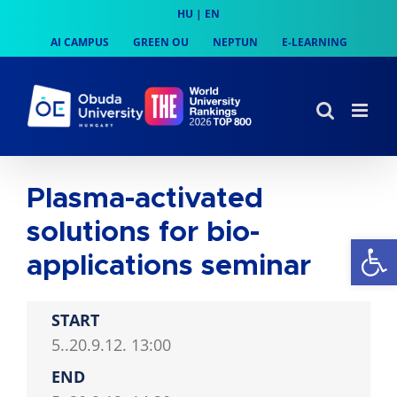
Skip
HU
|
EN
to
AI CAMPUS
GREEN OU
NEPTUN
E-LEARNING
content
Plasma-activated
solutions for bio-
Op
applications seminar
START
5..20.9.12. 13:00
END