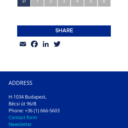
0
0
0
0
0
0
0
31
1
2
3
4
5
6
esemény,
esemény,
esemény,
esemény,
esemény,
esemény,
esemény,
SHARE
Email
Facebook
LinkedIn
Twitter
ADDRESS
H-1034 Budapest,
Bécsi út 96/B
Phone: +36 (1) 666-5603
Contact form
Newsletter