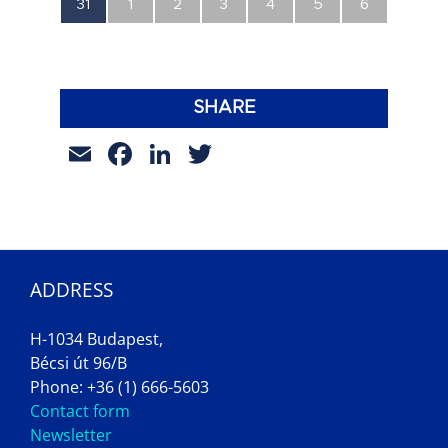
0
0
0
0
0
0
0
31
1
2
3
4
5
6
esemény,
esemény,
esemény,
esemény,
esemény,
esemény,
esemény,
SHARE
Email
Facebook
LinkedIn
Twitter
ADDRESS
H-1034 Budapest,
Bécsi út 96/B
Phone: +36 (1) 666-5603
Contact form
Newsletter