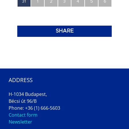
0
0
0
0
0
0
0
31
1
2
3
4
5
6
esemény,
esemény,
esemény,
esemény,
esemény,
esemény,
esemény,
SHARE
ADDRESS
H-1034 Budapest,
Bécsi út 96/B
Phone: +36 (1) 666-5603
Contact form
Newsletter