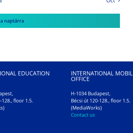
a
Oct
 a naptárra
IONAL EDUCATION
INTERNATIONAL MOBIL
OFFICE
apest,
H-1034 Budapest,
-128., floor 1.5.
Bécsi út 120-128., floor 1.5.
s)
(MediaWorks)
Contact us