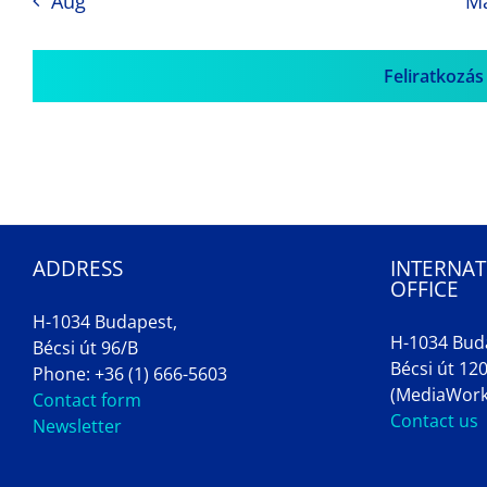
Aug
M
Feliratkozás
ADDRESS
INTERNAT
OFFICE
H-1034 Budapest,
H-1034 Bud
Bécsi út 96/B
Bécsi út 120
Phone: +36 (1) 666-5603
(MediaWork
Contact form
Contact us
Newsletter