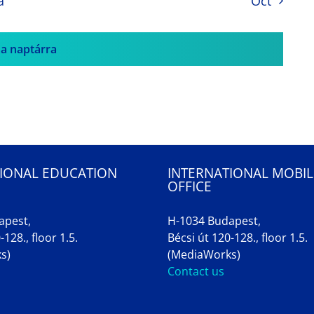
a
Oct
 a naptárra
IONAL EDUCATION
INTERNATIONAL MOBIL
OFFICE
apest,
H-1034 Budapest,
-128., floor 1.5.
Bécsi út 120-128., floor 1.5.
s)
(MediaWorks)
Contact us