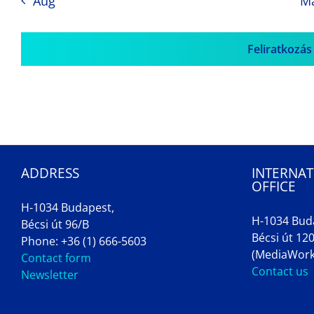
Aug
M
Feliratkozás
ADDRESS
INTERNAT
OFFICE
H-1034 Budapest,
H-1034 Bud
Bécsi út 96/B
Bécsi út 120
Phone: +36 (1) 666-5603
(MediaWork
Contact form
Contact us
Newsletter