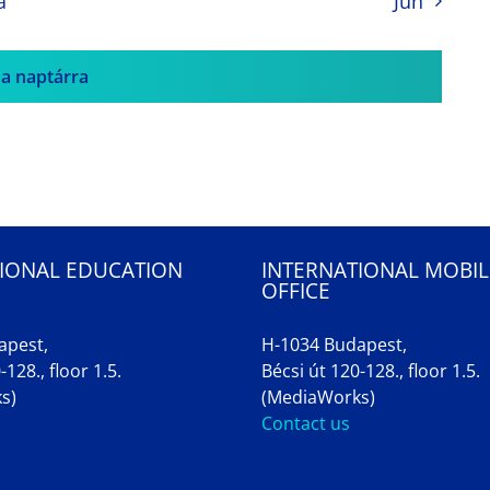
a
Jun
 a naptárra
IONAL EDUCATION
INTERNATIONAL MOBIL
OFFICE
apest,
H-1034 Budapest,
-128., floor 1.5.
Bécsi út 120-128., floor 1.5.
s)
(MediaWorks)
Contact us