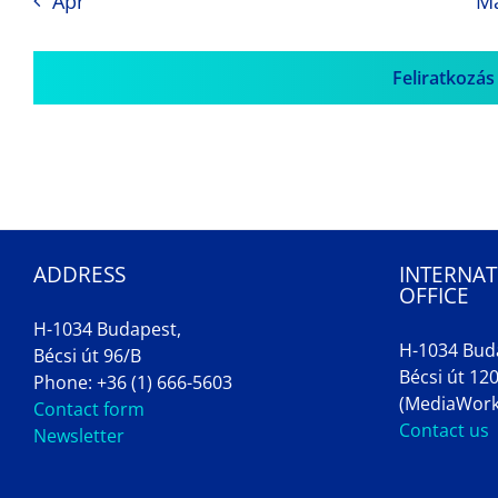
Apr
M
Feliratkozás
ADDRESS
INTERNAT
OFFICE
H-1034 Budapest,
H-1034 Bud
Bécsi út 96/B
Bécsi út 120
Phone: +36 (1) 666-5603
(MediaWork
Contact form
Contact us
Newsletter