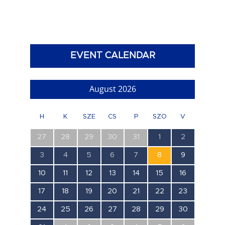
EVENT CALENDAR
August 2026
H
K
SZE
CS
P
SZO
V
0
0
0
0
0
0
0
27
28
29
30
31
1
2
esemény,
esemény,
esemény,
esemény,
esemény,
esemény,
esemény,
0
0
0
0
0
0
0
3
4
5
6
7
8
9
esemény,
esemény,
esemény,
esemény,
esemény,
esemény,
esemény,
0
0
0
0
0
0
0
10
11
12
13
14
15
16
esemény,
esemény,
esemény,
esemény,
esemény,
esemény,
esemény,
0
0
0
0
0
0
0
17
18
19
20
21
22
23
esemény,
esemény,
esemény,
esemény,
esemény,
esemény,
esemény,
0
0
0
0
0
0
0
24
25
26
27
28
29
30
esemény,
esemény,
esemény,
esemény,
esemény,
esemény,
esemény,