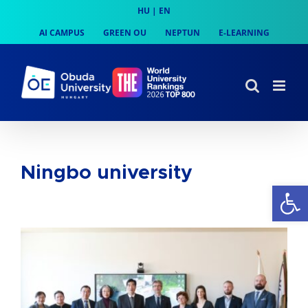
Skip
HU
|
EN
to
AI CAMPUS
GREEN OU
NEPTUN
E-LEARNING
content
Ningbo university
Op