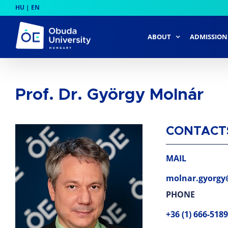
Skip
HU
|
EN
to
content
ABOUT
ADMISSION
Prof. Dr. György Molnár
CONTACT
MAIL
molnar.gyorgy
PHONE
+36 (1) 666-5189