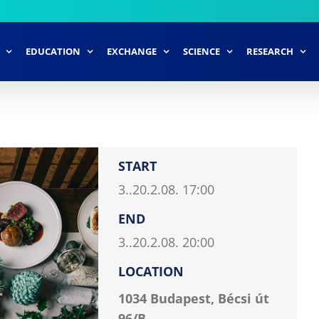
EDUCATION
EXCHANGE
SCIENCE
RESEARCH
START
3..20.2.08. 17:00
END
3..20.2.08. 20:00
LOCATION
1034 Budapest, Bécsi út
96/B