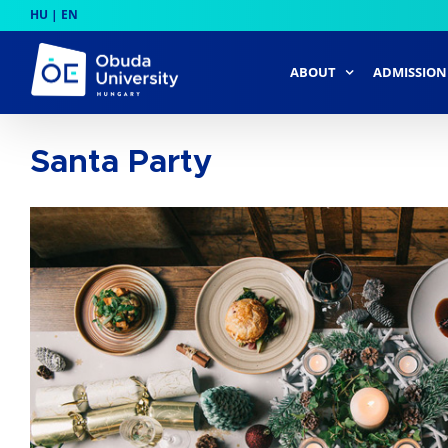
Skip
HU
|
EN
to
content
ABOUT
ADMISSION
Santa Party