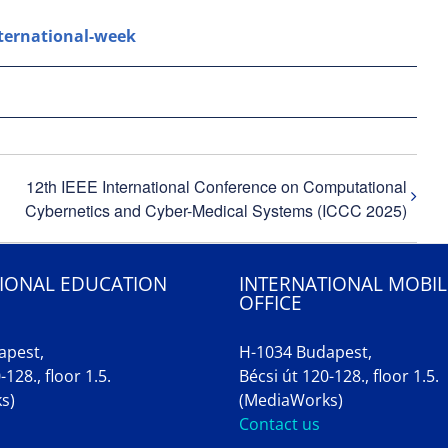
ternational-week
12th IEEE International Conference on Computational
Cybernetics and Cyber-Medical Systems (ICCC 2025)
IONAL EDUCATION
INTERNATIONAL MOBIL
OFFICE
apest,
H-1034 Budapest,
-128., floor 1.5.
Bécsi út 120-128., floor 1.5.
s)
(MediaWorks)
Contact us