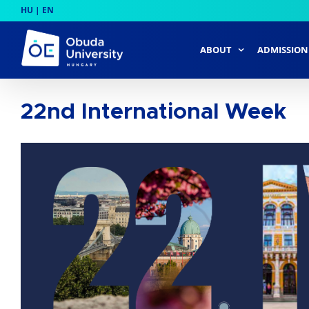
Skip
HU
|
EN
to
content
ABOUT
ADMISSION
22nd International Week