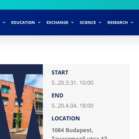
EDUCATION
EXCHANGE
SCIENCE
RESEARCH
START
5..20.3.31. 10:00
END
5..20.4.04. 18:00
LOCATION
1084 Budapest,
Tavaszmező utca 17.