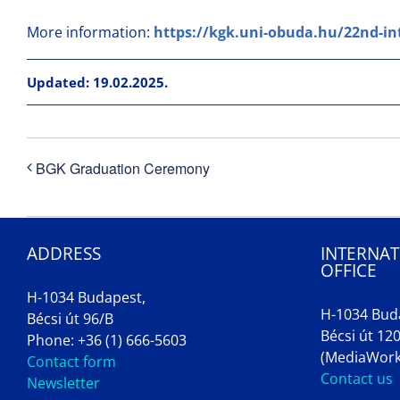
More information:
https://kgk.uni-obuda.hu/22nd-in
Updated: 19.02.2025.
BGK Graduation Ceremony
ADDRESS
INTERNAT
OFFICE
H-1034 Budapest,
H-1034 Bud
Bécsi út 96/B
Bécsi út 120
Phone: +36 (1) 666-5603
(MediaWork
Contact form
Contact us
Newsletter