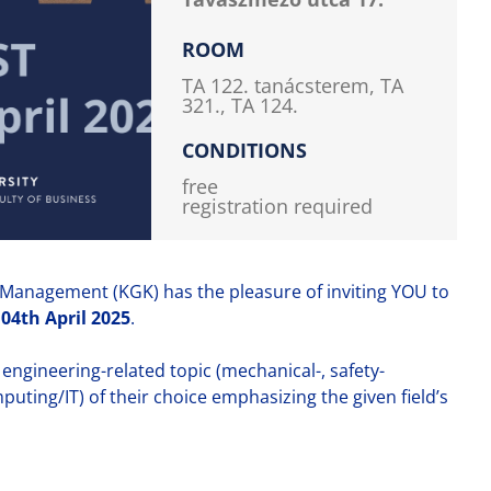
ROOM
TA 122. tanácsterem, TA
321., TA 124.
CONDITIONS
free
registration required
d Management (KGK) has the pleasure of inviting YOU to
04th April 2025
.
engineering-related topic (mechanical-, safety-
uting/IT) of their choice emphasizing the given field’s