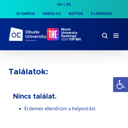
Skip
HU
|
EN
to
AI CAMPUS
GREEN OU
NEPTUN
E-LEARNING
content
Találatok:
Op
Nincs találat.
Érdemes ellenőrizni a helyesírást.